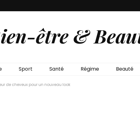
ien-être & Beau
e
Sport
Santé
Régime
Beauté
eur de cheveux pour un nouveau look