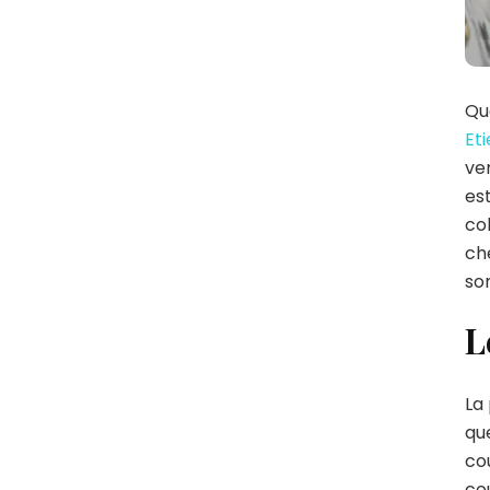
Quo
Et
ve
es
col
che
son
L
La 
que
cou
co