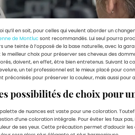
i qu’il en soit, pour celles qui veulent aborder un change
ienne de Montluc
sont recommandés. Lui seul pourra pro
rs une teinte à l’opposé de la base naturelle, avec la gar
t le meilleur choix pour préserver ses cheveux des domma
orés, doivent, en effet, être bien entretenus. Suivant la co
velure, un tel professionnel est le mieux placé pour connaî
t préconisés pour préserver la couleur, mais aussi pour a
es possibilités de choix pour u
palette de nuances est vaste pour une coloration. Toutefois
stion d’une coloration intégrale. Pour éviter les faux pas,
leur de ses yeux. Cette précaution permet d’adoucir les c
uleur sera alors plus élégante et plus harmonieuse.