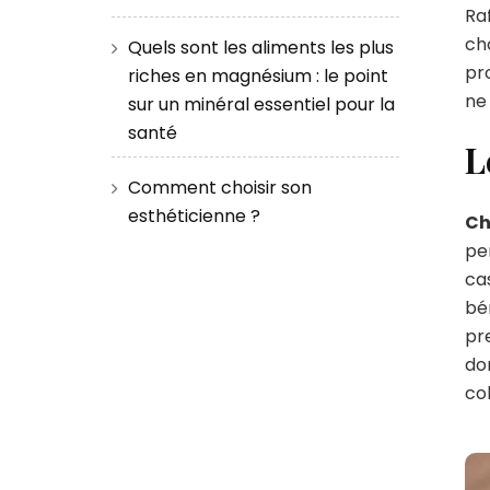
Raf
cho
Quels sont les aliments les plus
pro
riches en magnésium : le point
ne 
sur un minéral essentiel pour la
santé
L
Comment choisir son
esthéticienne ?
Ch
pe
cas
bén
pre
don
col