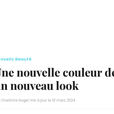
nseils Beauté
ne nouvelle couleur d
n nouveau look
r
Charlotte Roger
mis à jour le
10 mars 2024