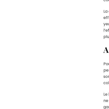
La 
eff
ye
l’e
plu
A
Po
pe
so
col
Le
ne
gar